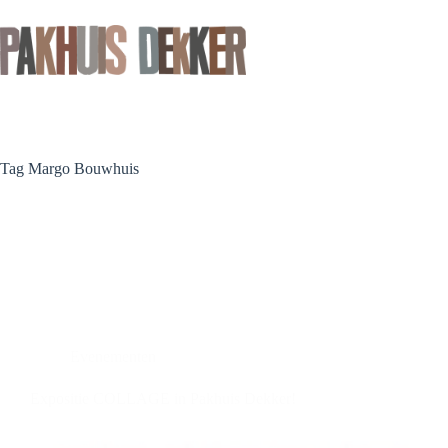
Ga
naar
de
inhoud
Tag
Margo Bouwhuis
Evenementen
Expositie COLLAGE in Pakhuis Dekker!