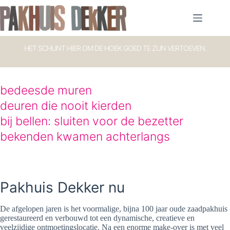
Ga
naar
de
inhoud
HET SCHIJNT HIER OM DE HOEK GOED TE ZIJN VERTOEVEN.
bedeesde muren
deuren die nooit kierden
bij bellen: sluiten voor de bezetter
bekenden kwamen achterlangs
Pakhuis Dekker nu
De afgelopen jaren is het voormalige, bijna 100 jaar oude zaadpakhuis
gerestaureerd en verbouwd tot een dynamische, creatieve en
veelzijdige ontmoetingslocatie. Na een enorme make-over is met veel