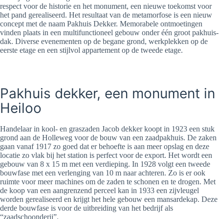
respect voor de historie en het monument, een nieuwe toekomst voor
het pand gerealiseerd. Het resultaat van de metamorfose is een nieuw
concept met de naam Pakhuis Dekker. Memorabele ontmoetingen
vinden plaats in een multifunctioneel gebouw onder één groot pakhuis-
dak. Diverse evenementen op de begane grond, werkplekken op de
eerste etage en een stijlvol appartement op de tweede etage.
Pakhuis dekker, een monument in
Heiloo
Handelaar in kool- en graszaden Jacob dekker koopt in 1923 een stuk
grond aan de Holleweg voor de bouw van een zaadpakhuis. De zaken
gaan vanaf 1917 zo goed dat er behoefte is aan meer opslag en deze
locatie zo vlak bij het station is perfect voor de export. Het wordt een
gebouw van 8 x 15 m met een verdieping. In 1928 volgt een tweede
bouwfase met een verlenging van 10 m naar achteren. Zo is er ook
ruimte voor meer machines om de zaden te schonen en te drogen. Met
de koop van een aangrenzend perceel kan in 1933 een zijvleugel
worden gerealiseerd en krijgt het hele gebouw een mansardekap. Deze
derde bouwfase is voor de uitbreiding van het bedrijf als
“zaadschoonderij”.