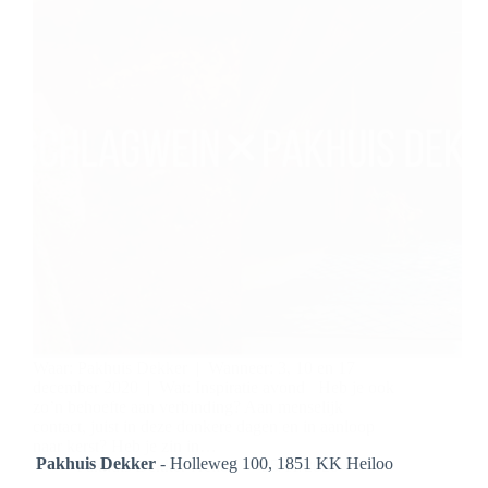
Waar: Pakhuis Dekker | Wanneer: 3, 10 en 17
december 2020 | Wat: Inspiratie avond Heb je ook
zo’n behoefte aan verbinding? Aan menselijk
contact, juist in deze donkere dagen en in aanloop
naar kerst? Heb je zin in…
Pakhuis Dekker
- Holleweg 100, 1851 KK Heiloo
Pakhuis Dekker Heiloo
25/11/2020