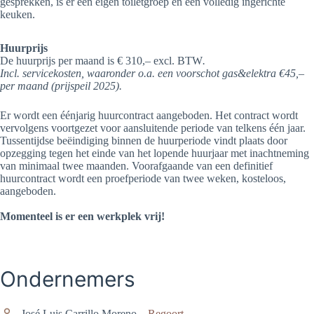
gesprekken, is er een eigen toiletgroep en een volledig ingerichte
keuken.
Huurprijs
De huurprijs per maand is € 310,– excl. BTW
.
Incl. servicekosten, waaronder o.a. een voorschot gas&elektra €45,–
per maand (prijspeil 2025).
Er wordt een éénjarig huurcontract aangeboden. Het contract wordt
vervolgens voortgezet voor aansluitende periode van telkens één jaar.
Tussentijdse beëindiging binnen de huurperiode vindt plaats door
opzegging tegen het einde van het lopende huurjaar met inachtneming
van minimaal twee maanden. Voorafgaande van een definitief
huurcontract wordt een proefperiode van twee weken, kosteloos,
aangeboden.
Momenteel is er een werkplek vrij!
Ondernemers
José Luis Carrillo Moreno –
Regoort